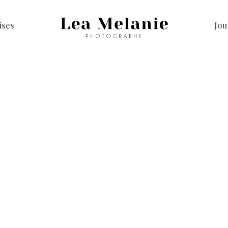
ises
Jou